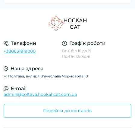
Телефони
Графік роботи
+380631819000
Вт-Сб: з 10 до 19
Нд-Пн: Вихідні
Наша адреса
м. Полтава, вулиця Вʼячеслава Чорновола 10
E-mail
admin@poltava.hookahcat.com.ua
Перейти до контактів