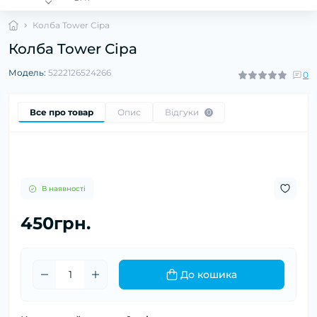
Колба Tower Сіра
Колба Tower Сіра
Модель:
5222126524266
0
Все про товар
Опис
Відгуки
0
В наявності
450грн.
До кошика