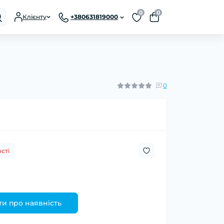
0
0
Клієнту
+380631819000
0
сті
и про наявність