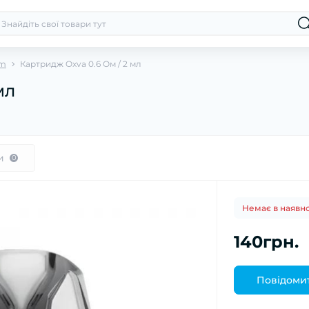
im
Картридж Oxva 0.6 Ом / 2 мл
мл
и
0
Немає в наявно
140грн.
Повідомит