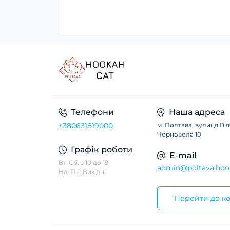
Телефони
Наша адреса
+380631819000
м. Полтава, вулиця Вʼ
Чорновола 10
Графік роботи
E-mail
Вт-Сб: з 10 до 19
admin@poltava.hoo
Нд-Пн: Вихідні
Перейти до ко