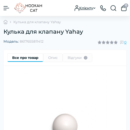
0
Клієнту
Кулька для клапану Yahay
Кулька для клапану Yahay
Модель:
8617655811412
0
Все про товар
Опис
Відгуки
0