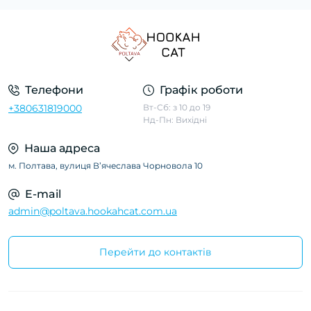
Телефони
Графік роботи
+380631819000
Вт-Сб: з 10 до 19
Нд-Пн: Вихідні
Наша адреса
м. Полтава, вулиця Вʼячеслава Чорновола 10
E-mail
admin@poltava.hookahcat.com.ua
Перейти до контактів