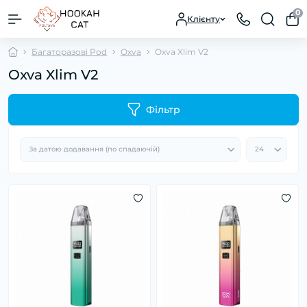
0
Клієнту
Багаторазові Pod
Oxva
Oxva Xlim V2
Oxva Xlim V2
Фільтр