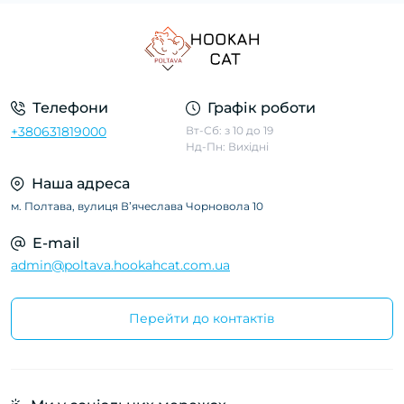
Телефони
Графік роботи
+380631819000
Вт-Сб: з 10 до 19
Нд-Пн: Вихідні
Наша адреса
м. Полтава, вулиця Вʼячеслава Чорновола 10
E-mail
admin@poltava.hookahcat.com.ua
Перейти до контактів