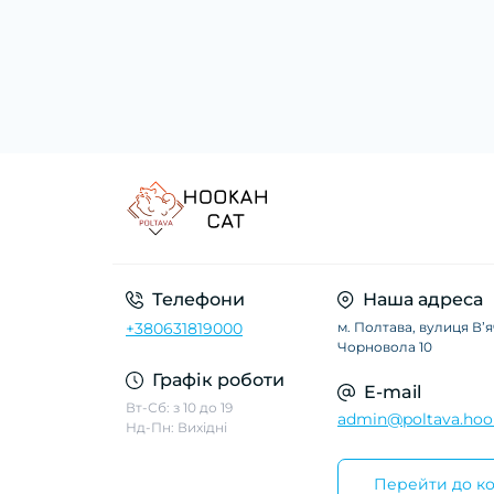
Телефони
Наша адреса
+380631819000
м. Полтава, вулиця Вʼ
Чорновола 10
Графік роботи
E-mail
Вт-Сб: з 10 до 19
admin@poltava.hoo
Нд-Пн: Вихідні
Перейти до ко