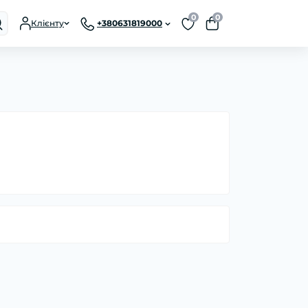
0
0
Клієнту
+380631819000