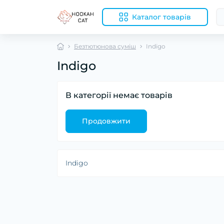
Каталог товарів
Безтютюнова суміш
Indigo
Indigo
В категорії немає товарів
Продовжити
Indigo