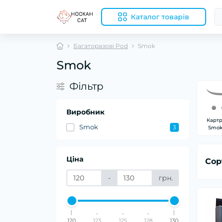
Каталог товарів
Багаторазові Pod
Smok
Smok
Фільтр
Виробник
Карт
Smok
3
Smok
Ціна
Сор
-
грн.
120
123
125
128
130