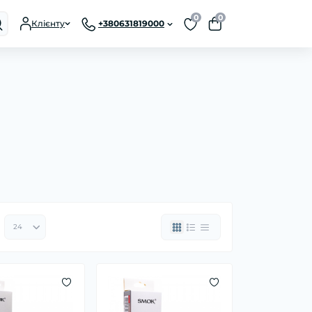
0
0
Клієнту
+380631819000