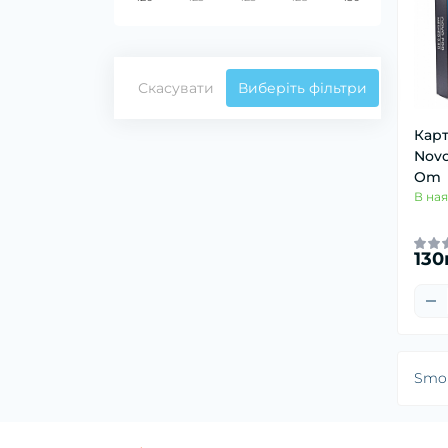
Скасувати
Виберіть фільтри
Кар
Novo
Om
В ная
130
Smo