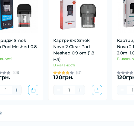
тридж Smok
Картридж Smok
Картри
 Pod Meshed 0.8
Novo 2 Clear Pod
Novo 2
Meshed 0.9 om (1,8
2.0ml 1
вності
мл)
В наявно
В наявності
0
1
грн.
120грн.
120гр
k