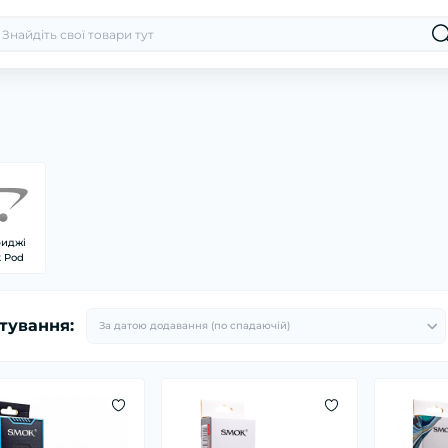
риджі
 Pod
тування: