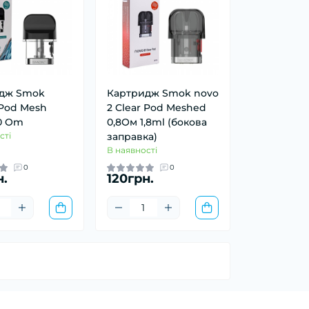
дж Smok
Картридж Smok novo
 Pod Mesh
2 Clear Pod Meshed
.0 Om
0,8Ом 1,8ml (бокова
сті
заправка)
В наявності
0
0
н.
120грн.