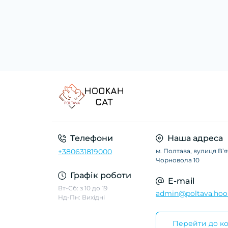
Телефони
Наша адреса
+380631819000
м. Полтава, вулиця Вʼ
Чорновола 10
Графік роботи
E-mail
Вт-Сб: з 10 до 19
admin@poltava.hoo
Нд-Пн: Вихідні
Перейти до ко