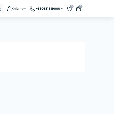
0
0
Клієнту
+380631819000