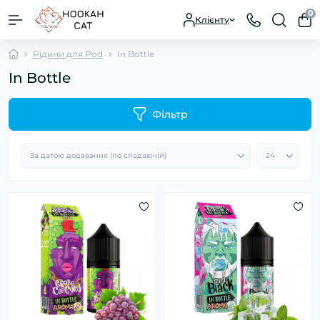
0
Клієнту
Рідини для Pod
In Bottle
In Bottle
Фільтр