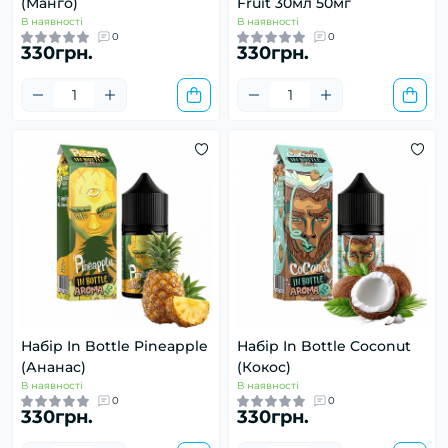
(Манго)
Fruit 30мл 50мг
В наявності
В наявності
0
0
330грн.
330грн.
Набір In Bottle Pineapple
Набір In Bottle Coconut
(Ананас)
(Кокос)
В наявності
В наявності
0
0
330грн.
330грн.