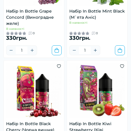
Набір In Bottle Grape
Набір In Bottle Mint Black
Concord (Виноградне
(М`ята Аніс)
желе)
В наявності
В наявності
0
0
330грн.
330грн.
Набір In Bottle Black
Набір In Bottle Kiwi
Cherry (Чорна вишня)
Strawberry (Ківі