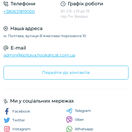
Телефони
Графік роботи
+380631819000
Вт-Сб: з 10 до 19
Нд-Пн: Вихідні
Наша адреса
м. Полтава, вулиця Вʼячеслава Чорновола 10
E-mail
admin@poltava.hookahcat.com.ua
Перейти до контактів
Ми у соціальних мережах
Telegram
Facebook
Viber
Twitter
Whatsapp
Instagram