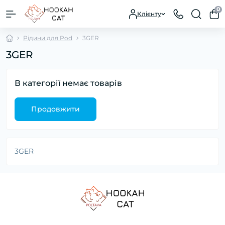
0
Клієнту
Рідини для Pod
3GER
3GER
В категорії немає товарів
Продовжити
3GER