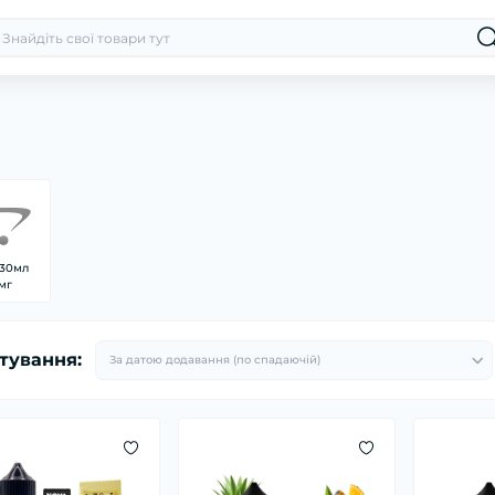
 30мл
мг
тування: