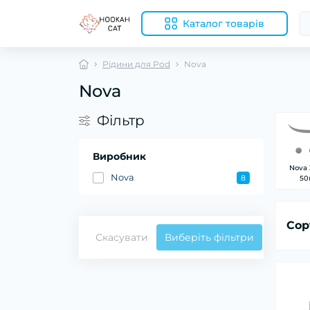
Каталог товарів
Рідини для Pod
Nova
Nova
Фільтр
Виробник
Nova
Nova
8
50
Сор
Скасувати
Виберіть фільтри