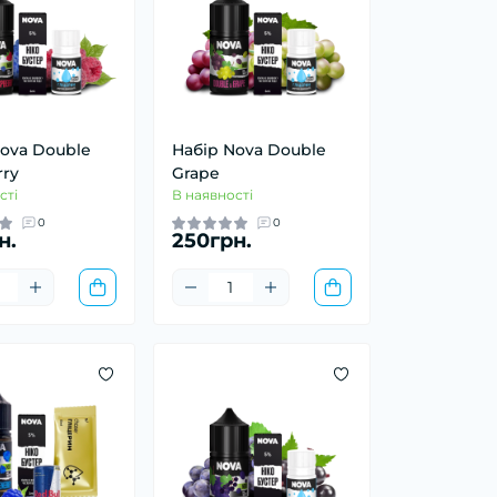
ova Double
Набір Nova Double
rry
Grape
сті
В наявності
0
0
н.
250грн.