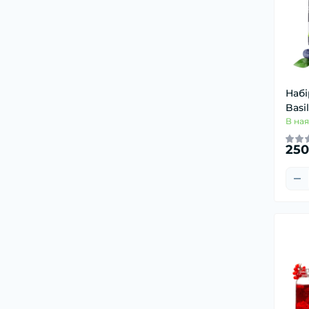
Набі
Basil
В ная
250