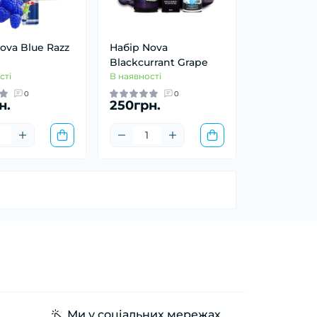
ova Blue Razz
Набір Nova
Blackcurrant Grape
сті
В наявності
0
0
н.
250грн.
Ми у соціальних мережах