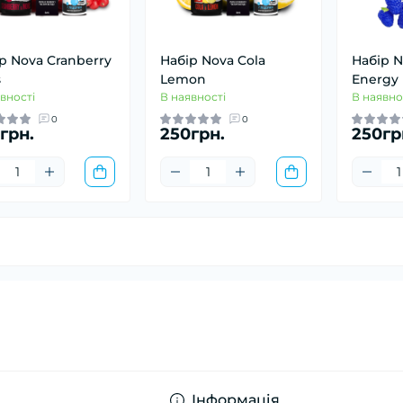
р Nova Cranberry
Набір Nova Cola
Набір N
s
Lemon
Energy
вності
В наявності
В наявно
0
0
грн.
250грн.
250гр
a
Інформація