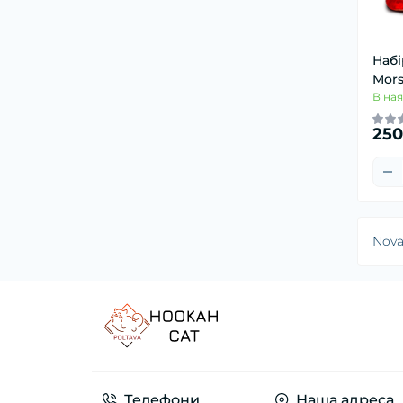
Набі
Mor
В ная
250
Nov
Телефони
Наша адреса