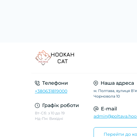
Телефони
Наша адреса
+380631819000
м. Полтава, вулиця Вʼ
Чорновола 10
Графік роботи
E-mail
Вт-Сб: з 10 до 19
admin@poltava.hoo
Нд-Пн: Вихідні
Перейти до ко