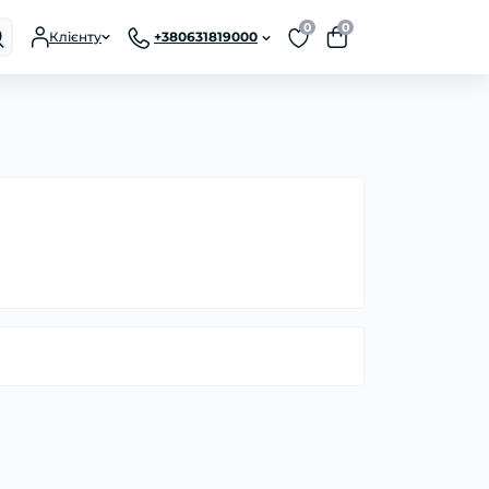
0
0
Клієнту
+380631819000