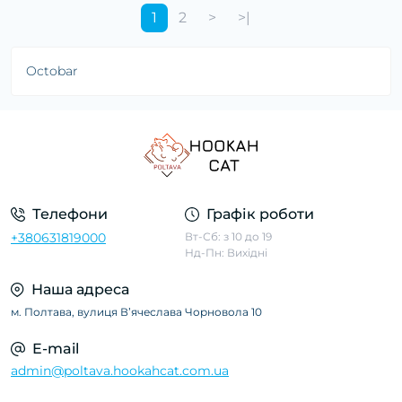
1
2
>
>|
Octobar
Телефони
Графік роботи
+380631819000
Вт-Сб: з 10 до 19
Нд-Пн: Вихідні
Наша адреса
м. Полтава, вулиця Вʼячеслава Чорновола 10
E-mail
admin@poltava.hookahcat.com.ua