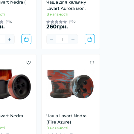
vart Nedra (
Чаша для кальянy
Lavart Aurora мол.
сті
В наявності
0
0
н.
260грн.
vart Nedra
Чаша Lavart Nedra
(Fire Azure)
сті
В наявності