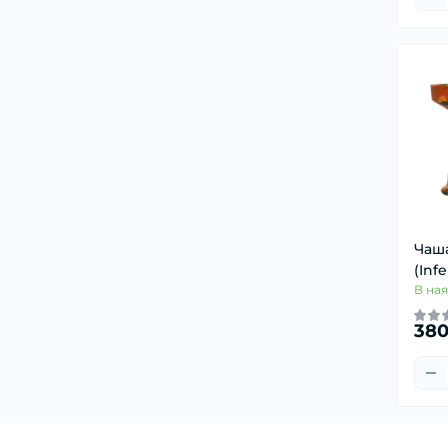
Чаша
(Inf
В ная
380