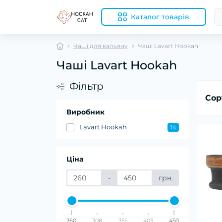
Каталог товарів
Чаші для кальяну
Чаші Lavart Hookah
Чаші Lavart Hookah
Фільтр
Сор
Виробник
Lavart Hookah
14
Ціна
-
грн.
260
308
355
403
450