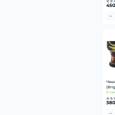
450
Чаша
(Bri
В ная
380