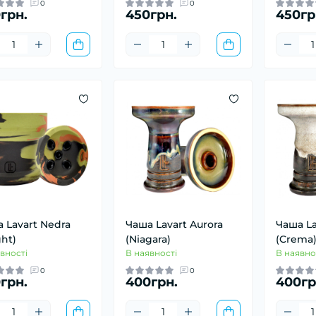
0
0
грн.
450грн.
450гр
 Lavart Nedra
Чаша Lavart Aurora
Чаша La
ght)
(Niagara)
(Crema
вності
В наявності
В наявно
0
0
грн.
400грн.
400гр