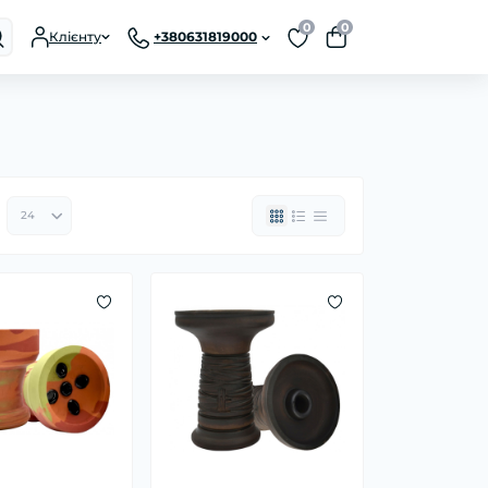
0
0
Клієнту
+380631819000