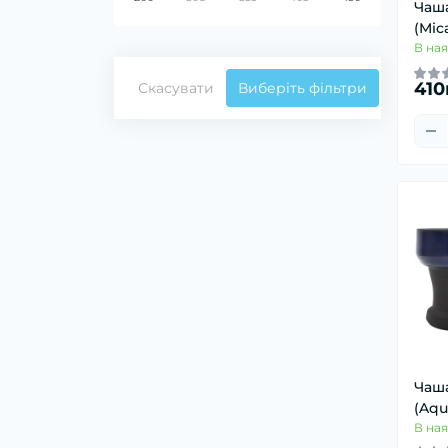
Чаша
(Mic
В ная
410
Скасувати
Виберіть фільтри
Чаша
(Aqu
В ная