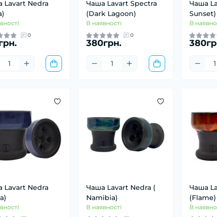
 Lavart Nedra
Чаша Lavart Spectra
Чаша La
a)
(Dark Lagoon)
Sunset)
вності
В наявності
В наявно
0
0
грн.
380грн.
380гр
 Lavart Nedra
Чаша Lavart Nedra (
Чаша La
a)
Namibia)
(Flame)
вності
В наявності
В наявно