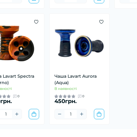
 Lavart Spectra
Чаша Lavart Aurora
erno)
(Aqua)
вності
В наявності
0
0
грн.
450грн.