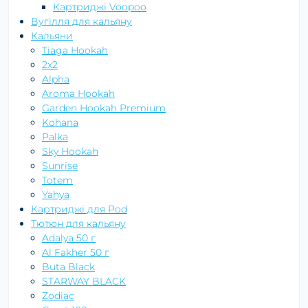
Картриджі Voopoo
Вугілля для кальяну
Кальяни
Tiaga Hookah
2x2
Alpha
Aroma Hookah
Garden Hookah Premium
Kohana
Palka
Sky Hookah
Sunrise
Totem
Yahya
Картриджі для Pod
Тютюн для кальяну
Adalya 50 г
Al Fakher 50 г
Buta Black
STARWAY BLACK
Zodiac