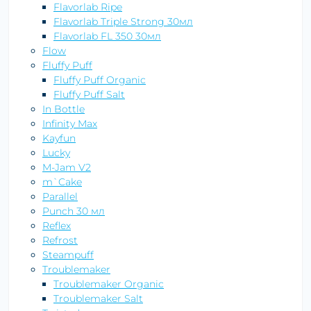
Flavorlab Ripe
Flavorlab Triple Strong 30мл
Flavorlab FL 350 30мл
Flow
Fluffy Puff
Fluffy Puff Organic
Fluffy Puff Salt
In Bottle
Infinity Max
Kayfun
Lucky
M-Jam V2
m`Cake
Parallel
Punch 30 мл
Reflex
Refrost
Steampuff
Troublemaker
Troublemaker Organic
Troublemaker Salt