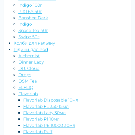
Indigo 100г
PIXTEA 50г
Banshee Dark
Indigo
Space Tea 40г
Swipe 50г
Колби для кальяну
Рідини для Pod
Alchemist
Dinner Lady
DR. Cloud
Drops
DSM Tea
ELFLIQ
Flavorlab
Flavorlab Disposable 10мл
Flavorlab FL 350 15мл
Flavorlab Lady 30мл
Flavorlab P1 10мл
Flavorlab PE 10000 30мл
Flavorlab Puff