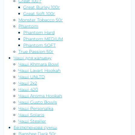
Great 100 г
Great Burley 100г
Great Soft 100г
Monster Tobacco 50г
Phantom
Phantom Hard
Phantom MEDIUM
Phantom SOFT
True Passion 50г
Чаші для кальяну
Чаші Khmara Bowl
Чаші Lavart Hookah
Чаші UNLTD
Чаші 2х2
Чаші 420
Чаші Aroma Hookah
Чаші Gusto Bowls
Чаші Personalka
Чаші Solaris
Чаші Stealler
Безтютюнова суміш
Banshee Dark 50г