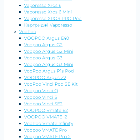
Vaporesso Xros 6
Vaporesso Xros 6 Mini
Vaporesso XROS PRO Pod
Картриджі Vaporesso
VooPoo
VOOPOO Argus E40
Voopoo Argus G2
Voopoo Argus G2 Mini
Voopoo Argus G3
Voopoo Argus G3 Mini
VooPoo Argus P1s Pod
VOOPOO Argus Z2
VooPoo Vinci Pod SE Kit
Voopoo Vinci Q
Voopoo Vinci S
Voopoo Vinci SE2
VOOPOO Vmate E2
VOOPOO VMATE i2
VooPoo Vmate Infinity
Voopoo VMATE Pro
Voopoo VMATE Pro 2