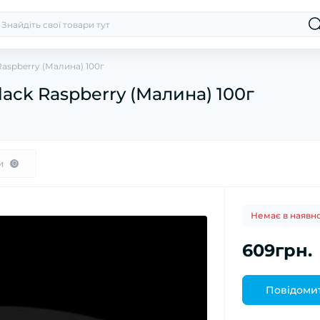
Raspberry (Малина) 100г
ack Raspberry (Малина) 100г
и
0
Немає в наявно
609грн.
Повідомит