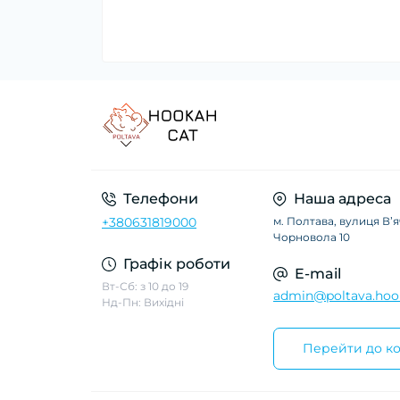
Телефони
Наша адреса
+380631819000
м. Полтава, вулиця Вʼ
Чорновола 10
Графік роботи
E-mail
Вт-Сб: з 10 до 19
admin@poltava.hoo
Нд-Пн: Вихідні
Перейти до ко