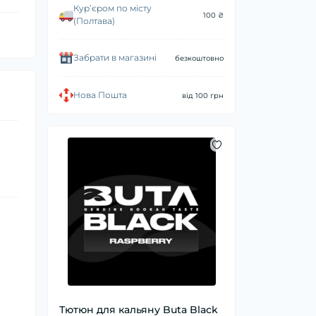
Курʼєром по місту
100 ₴
(Полтава)
Забрати в магазині
безкоштовно
Нова Пошта
від 100 грн
Тютюн для кальяну Buta Black