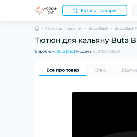
Каталог товарів
Тютюн для кальяну
Buta Black
Buta Black 
Тютюн для кальяну Buta Bl
Виробник:
Buta Black
Модель:
658796578909
Все про товар
Опис
Відгук