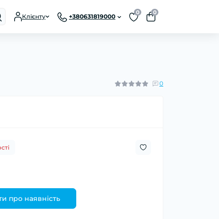
0
0
Клієнту
+380631819000
0
сті
и про наявність