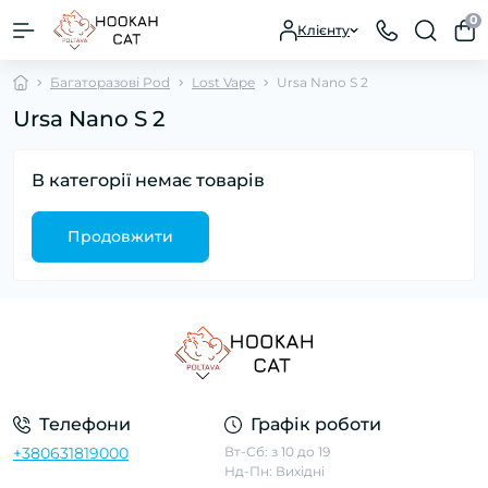
0
Клієнту
Багаторазові Pod
Lost Vape
Ursa Nano S 2
Ursa Nano S 2
В категорії немає товарів
Продовжити
Телефони
Графік роботи
+380631819000
Вт-Сб: з 10 до 19
Нд-Пн: Вихідні