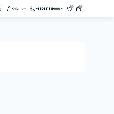
0
0
Клієнту
+380631819000