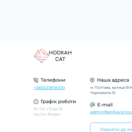
Телефони
Наша адреса
+380631819000
м. Полтава, вулиця Вʼ
Чорновола 10
Графік роботи
E-mail
Вт-Сб: з 10 до 19
admin@poltava.hoo
Нд-Пн: Вихідні
Перейти до ко