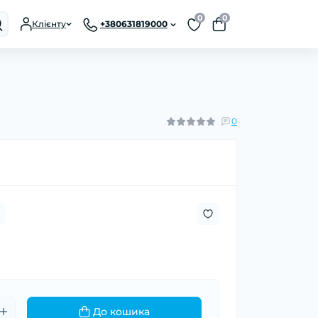
0
0
Клієнту
+380631819000
0
До кошика