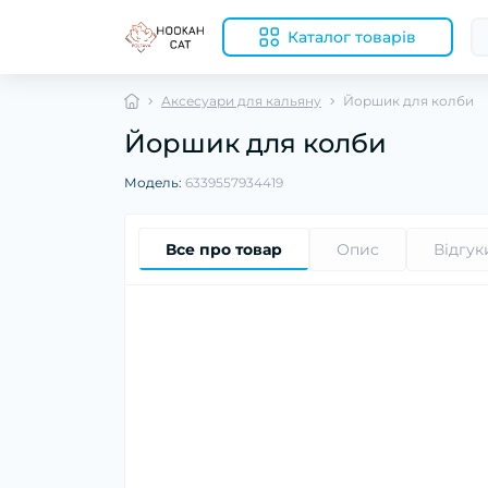
Каталог товарів
Аксесуари для кальяну
Йоршик для колби
Йоршик для колби
Модель:
6339557934419
Все про товар
Опис
Відгук