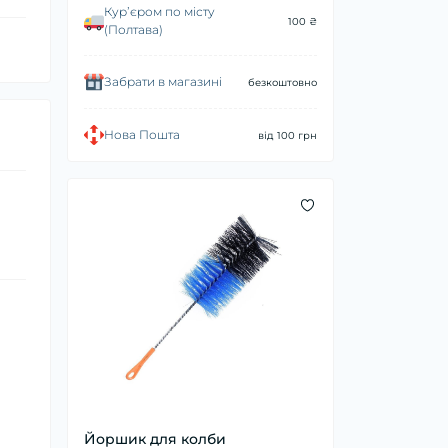
Курʼєром по місту
100 ₴
(Полтава)
Забрати в магазині
безкоштовно
Нова Пошта
від 100 грн
Йоршик для колби