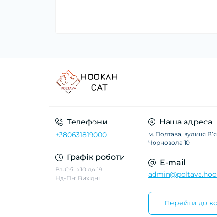
Телефони
Наша адреса
+380631819000
м. Полтава, вулиця Вʼ
Чорновола 10
Графік роботи
E-mail
Вт-Сб: з 10 до 19
admin@poltava.hoo
Нд-Пн: Вихідні
Перейти до ко