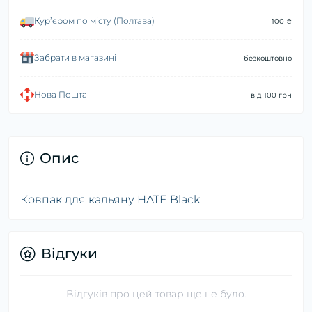
Курʼєром по місту (Полтава)
100 ₴
Забрати в магазині
безкоштовно
Нова Пошта
від 100 грн
Опис
Ковпак для кальяну HATE Black
Відгуки
Відгуків про цей товар ще не було.