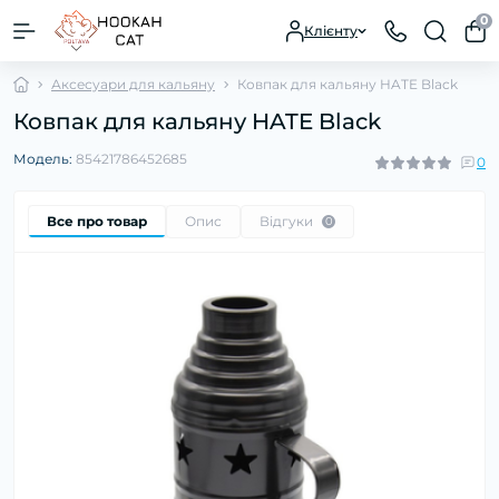
0
Клієнту
Аксесуари для кальяну
Ковпак для кальяну HATE Black
Ковпак для кальяну HATE Black
Модель:
85421786452685
0
Все про товар
Опис
Відгуки
0