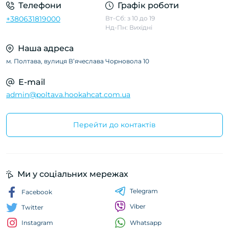
Телефони
Графік роботи
+380631819000
Вт-Сб: з 10 до 19
Нд-Пн: Вихідні
Наша адреса
м. Полтава, вулиця Вʼячеслава Чорновола 10
E-mail
admin@poltava.hookahcat.com.ua
Перейти до контактів
Ми у соціальних мережах
Telegram
Facebook
Viber
Twitter
Whatsapp
Instagram