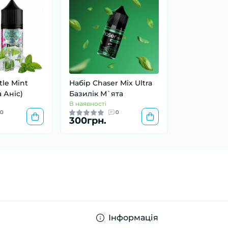
tle Mint
Набір Chaser Mix Ultra
а Аніс)
Базилік М`ята
В наявності
0
0
300грн.
Інформація