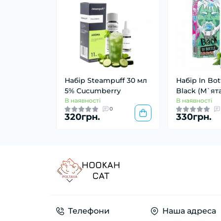
Набір Steampuff 30 мл
Набір In Bot
5% Cucumberry
Black (М`ят
В наявності
В наявності
0
320грн.
330грн.
Телефони
Наша адреса