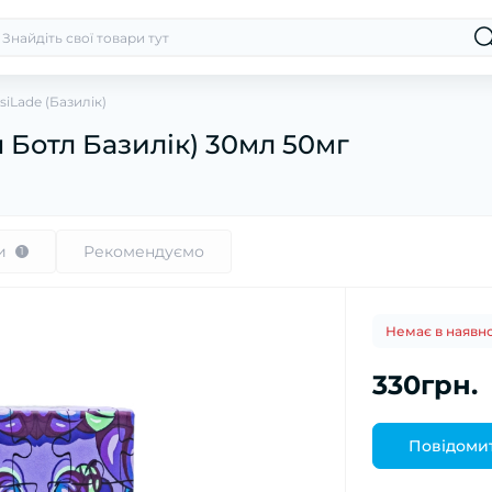
siLade (Базилік)
Ін Ботл Базилік) 30мл 50мг
и
Рекомендуємо
1
Немає в наявно
330грн.
Повідомит