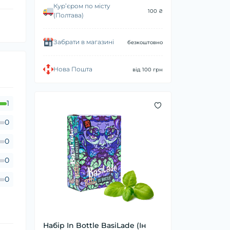
Курʼєром по місту
100 ₴
(Полтава)
Забрати в магазині
безкоштовно
Нова Пошта
від 100 грн
1
0
0
0
0
Набір In Bottle BasiLade (Ін