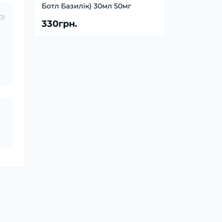
Ботл Базилік) 30мл 50мг
0)
330грн.