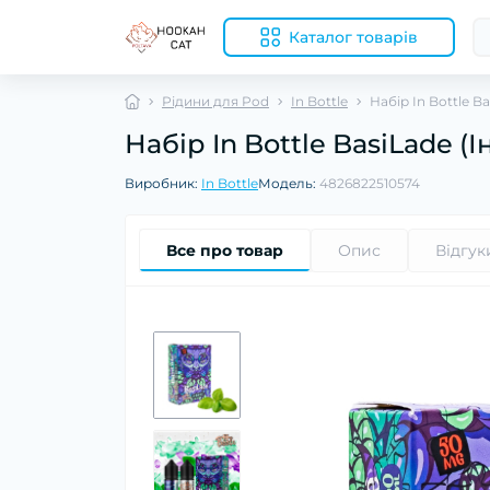
Каталог товарів
Рідини для Pod
In Bottle
Набір In Bottle Ba
Набір In Bottle BasiLade (
Виробник:
In Bottle
Модель:
4826822510574
Все про товар
Опис
Відгук