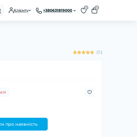
0
0
Клієнту
+380631819000
1
сті
и про наявність