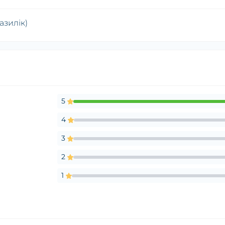
азилік)
5
4
3
2
1