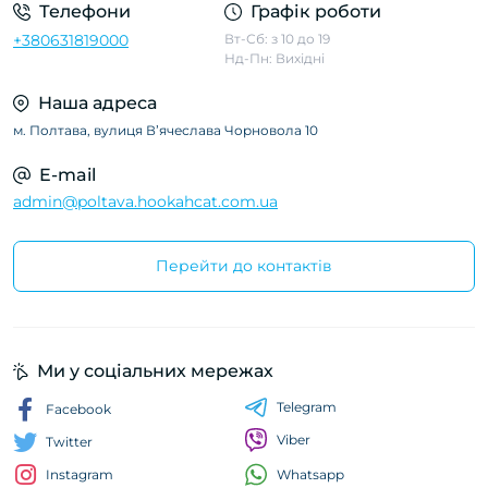
Телефони
Графік роботи
+380631819000
Вт-Сб: з 10 до 19
Нд-Пн: Вихідні
Наша адреса
м. Полтава, вулиця Вʼячеслава Чорновола 10
E-mail
admin@poltava.hookahcat.com.ua
Перейти до контактів
Ми у соціальних мережах
Telegram
Facebook
Viber
Twitter
Whatsapp
Instagram