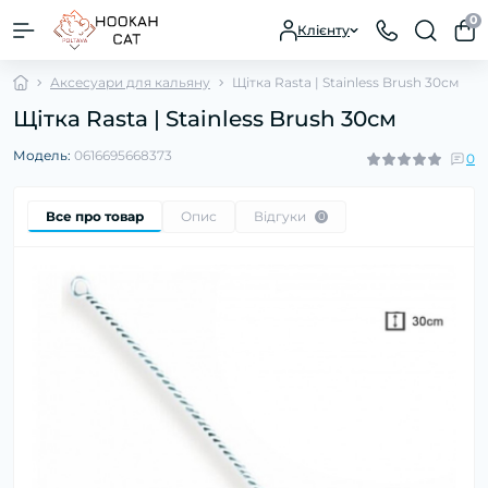
0
Клієнту
Аксесуари для кальяну
Щітка Rasta | Stainless Brush 30см
Щітка Rasta | Stainless Brush 30см
Модель:
0616695668373
0
Все про товар
Опис
Відгуки
0