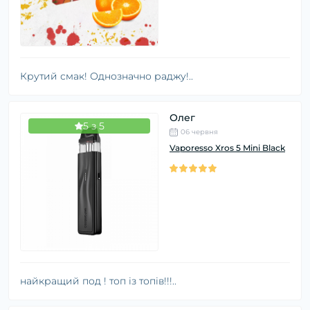
Крутий смак! Однозначно раджу!..
Олег
5 з 5
06 червня
Vaporesso Xros 5 Mini Black
найкращий под ! топ із топів!!!..