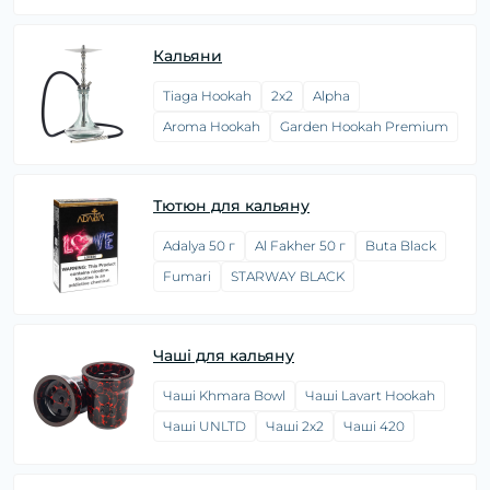
Кальяни
Tiaga Hookah
2x2
Alpha
Aroma Hookah
Garden Hookah Premium
Тютюн для кальяну
Adalya 50 г
Al Fakher 50 г
Buta Black
Fumari
STARWAY BLACK
Чаші для кальяну
Чаші Khmara Bowl
Чаші Lavart Hookah
Чаші UNLTD
Чаші 2х2
Чаші 420