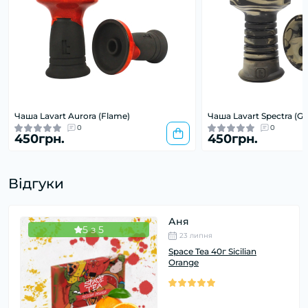
Чаша Lavart Aurora (Flame)
Чаша Lavart Spectra (Gr
0
0
450грн.
450грн.
Відгуки
Аня
5 з 5
23 липня
Space Tea 40г Sicilian
Orange