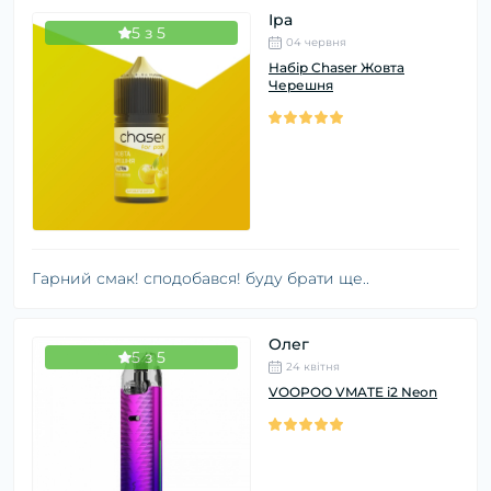
Іра
5 з 5
04 червня
Набір Chaser Жовта
Черешня
Гарний смак! сподобався! буду брати ще..
Олег
5 з 5
24 квітня
VOOPOO VMATE i2 Neon