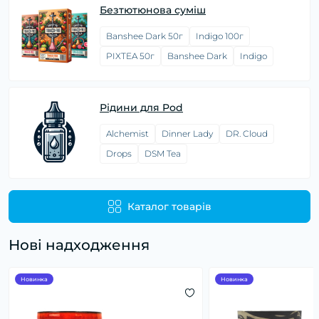
Безтютюнова суміш
Banshee Dark 50г
Indigo 100г
PIXTEA 50г
Banshee Dark
Indigo
Рідини для Pod
Alchemist
Dinner Lady
DR. Cloud
Drops
DSM Tea
Каталог товарів
Нові надходження
Новинка
Новинка