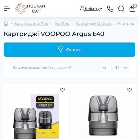
0
Клієнту
Багаторазові Pod
VooPoo
Картриджі Voopoo
Картриджі
Картриджі VOOPOO Argus E40
Фільтр