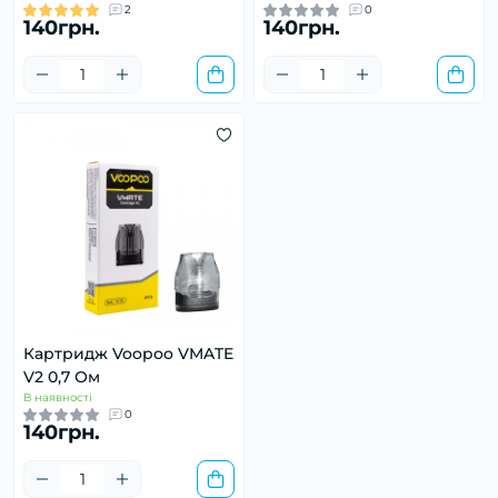
2
0
140грн.
140грн.
Картридж Voopoo VMATE
V2 0,7 Ом
В наявності
0
140грн.