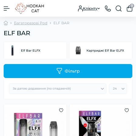
0
Клієнту
Багаторазові Pod
ELF BAR
ELF BAR
Elf Bar ELFX
Картриджі Elf Bar ELFX
Фільтр