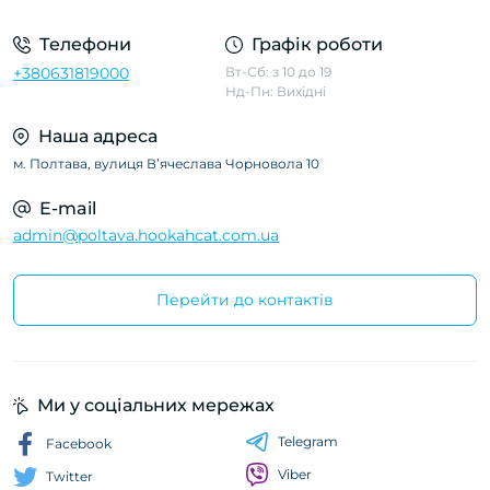
Телефони
Графік роботи
+380631819000
Вт-Сб: з 10 до 19
Нд-Пн: Вихідні
Наша адреса
м. Полтава, вулиця Вʼячеслава Чорновола 10
E-mail
admin@poltava.hookahcat.com.ua
Перейти до контактів
Ми у соціальних мережах
Telegram
Facebook
Viber
Twitter