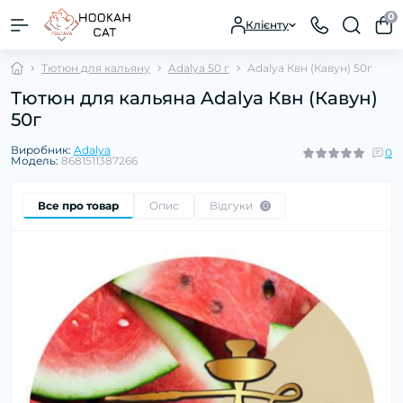
0
Клієнту
Тютюн для кальяну
Adalya 50 г
Adalya Квн (Кавун) 50г
Тютюн для кальяна Adalya Квн (Кавун)
50г
Виробник:
Adalya
0
Модель:
8681511387266
Все про товар
Опис
Відгуки
0