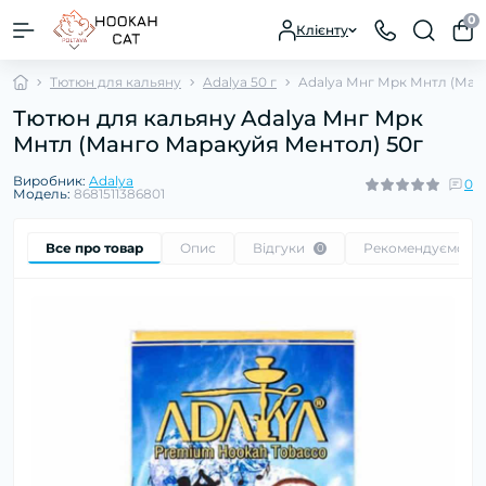
0
Клієнту
Тютюн для кальяну
Adalya 50 г
Adalya Мнг Мрк Мнтл (Ман
Тютюн для кальяну Adalya Мнг Мрк
Мнтл (Манго Маракуйя Ментол) 50г
Виробник:
Adalya
0
Модель:
8681511386801
Все про товар
Опис
Відгуки
Рекомендуємо
0