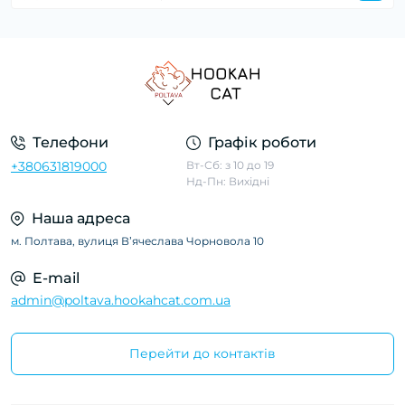
Телефони
Графік роботи
+380631819000
Вт-Сб: з 10 до 19
Нд-Пн: Вихідні
Наша адреса
м. Полтава, вулиця Вʼячеслава Чорновола 10
E-mail
admin@poltava.hookahcat.com.ua
Перейти до контактів