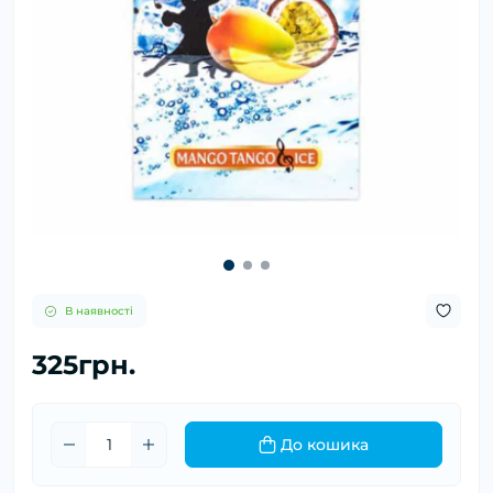
В наявності
325грн.
До кошика