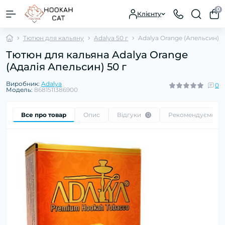
0
Клієнту
Тютюн для кальяну
Adalya 50 г
Adalya Orange (Апельсин)
Тютюн для кальяна Adalya Orange
(Адалія Апельсин) 50 г
Виробник:
Adalya
0
Модель:
8681511386900
Все про товар
Опис
Відгуки
Рекомендуємо
0