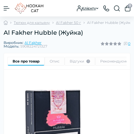
0
Клієнту
Тютюн для кальяну
Al Fakher 50 г
Al Fakher Hubble (Жуйка)
Al Fakher Hubble (Жуйка)
Виробник:
Al Fakher
0
Модель:
5908224721327
Все про товар
Опис
Відгуки
Рекомендуємо
0