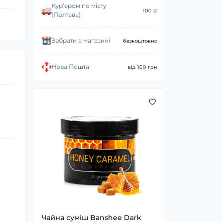
Курʼєром по місту
100 ₴
(Полтава)
Забрати в магазині
безкоштовно
Нова Пошта
від 100 грн
Чайна суміш Banshee Dark