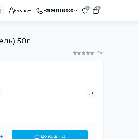
0
0
Клієнту
+380631819000
ль) 50г
0
До кошика