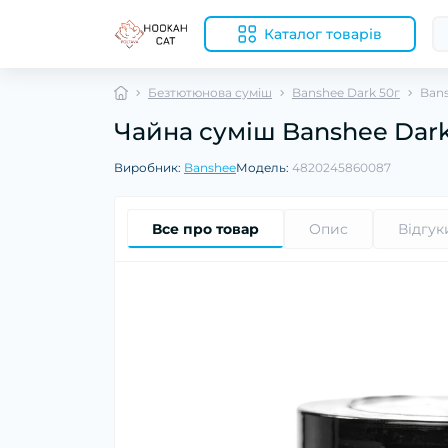
Каталог товарів
Безтютюнова суміш
Banshee Dark 50г
Bans
Чайна суміш Banshee Dar
Виробник:
Banshee
Модель:
4820245860087
Все про товар
Опис
Відгук