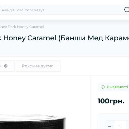
hee Dark Honey Caramel
k Honey Caramel (Банши Мед Караме
и
Рекомендуємо
0
В наявності
100грн.