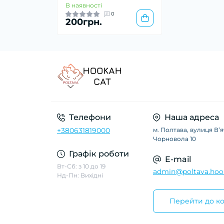
В наявності
0
200грн.
Телефони
Наша адреса
+380631819000
м. Полтава, вулиця Вʼ
Чорновола 10
Графік роботи
E-mail
Вт-Сб: з 10 до 19
admin@poltava.hoo
Нд-Пн: Вихідні
Перейти до ко