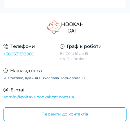
Телефони
Графік роботи
+380631819000
Вт-Сб: з 10 до 19
Нд-Пн: Вихідні
Наша адреса
м. Полтава, вулиця Вʼячеслава Чорновола 10
E-mail
admin@poltava.hookahcat.com.ua
Перейти до контактів