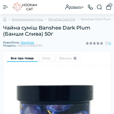
0
Клієнту
Безтютюнова суміш
Banshee Dark 50г
Banshee Dark Plum
Чайна суміш Banshee Dark Plum
(Банши Слива) 50г
Виробник:
Banshee
0
Модель:
4820245860230
Все про товар
Опис
Відгуки
0