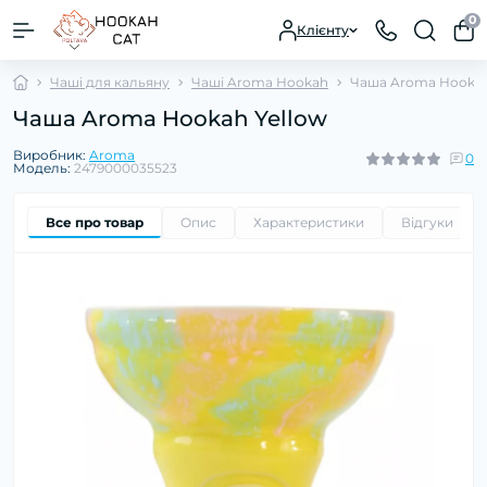
0
Клієнту
Чаші для кальяну
Чаші Aroma Hookah
Чаша Aroma Hookah
Чаша Aroma Hookah Yellow
Виробник:
Aroma
0
Модель:
2479000035523
Все про товар
Опис
Характеристики
Відгуки
0