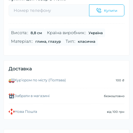
Купити
Висота::
Країна виробник::
8,8 см
Україна
Матеріал::
Тип::
глина, глазур
класична
Доставка
Курʼєром по місту (Полтава)
100 ₴
Забрати в магазині
безкоштовно
Нова Пошта
від 100 грн