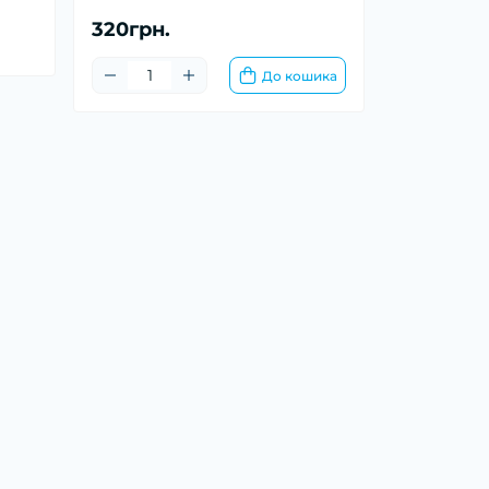
320грн.
До кошика