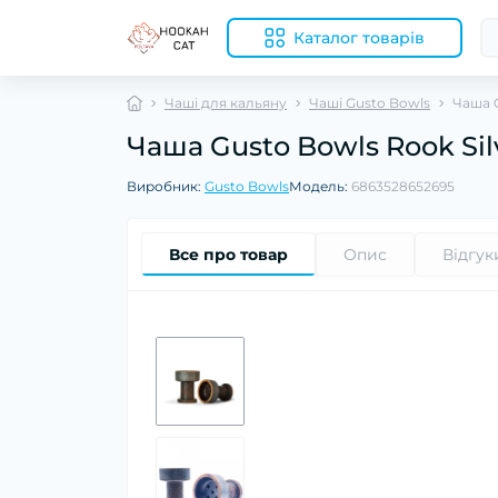
Каталог товарів
Чаші для кальяну
Чаші Gusto Bowls
Чаша G
Чаша Gusto Bowls Rook Sil
Виробник:
Gusto Bowls
Модель:
6863528652695
Все про товар
Опис
Відгук