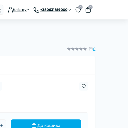
0
0
Клієнту
+380631819000
0
До кошика