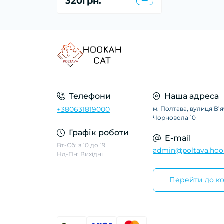
320грн.
Телефони
Наша адреса
+380631819000
м. Полтава, вулиця Вʼ
Чорновола 10
Графік роботи
E-mail
Вт-Сб: з 10 до 19
admin@poltava.hoo
Нд-Пн: Вихідні
Перейти до ко