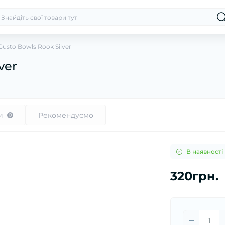
usto Bowls Rook Silver
ver
и
Рекомендуємо
0
В наявності
320грн.