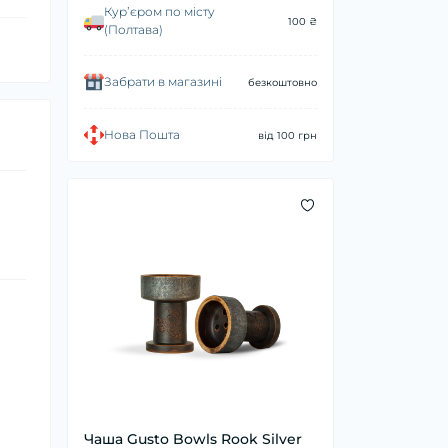
Курʼєром по місту
100 ₴
(Полтава)
Забрати в магазині
безкоштовно
Нова Пошта
від 100 грн
Чаша Gusto Bowls Rook Silver