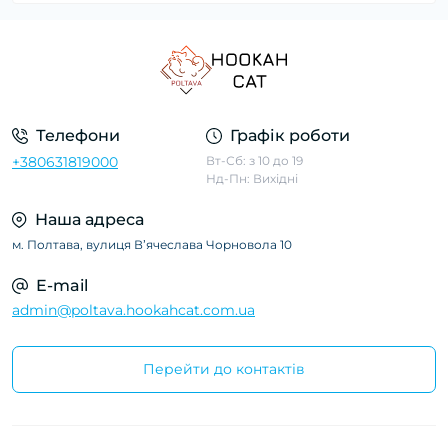
Телефони
Графік роботи
+380631819000
Вт-Сб: з 10 до 19
Нд-Пн: Вихідні
Наша адреса
м. Полтава, вулиця Вʼячеслава Чорновола 10
E-mail
admin@poltava.hookahcat.com.ua
Перейти до контактів