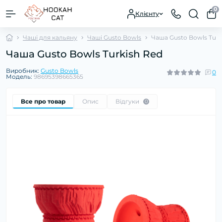
0
Клієнту
Чаші для кальяну
Чаші Gusto Bowls
Чаша Gusto Bowls Turk
Чаша Gusto Bowls Turkish Red
Виробник:
Gusto Bowls
0
Модель:
98695398665365
Все про товар
Опис
Відгуки
0