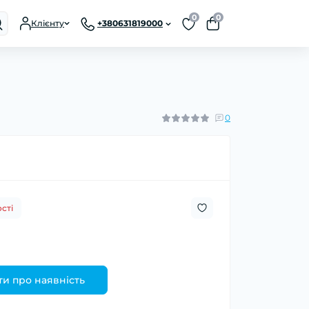
0
0
Клієнту
+380631819000
0
сті
и про наявність