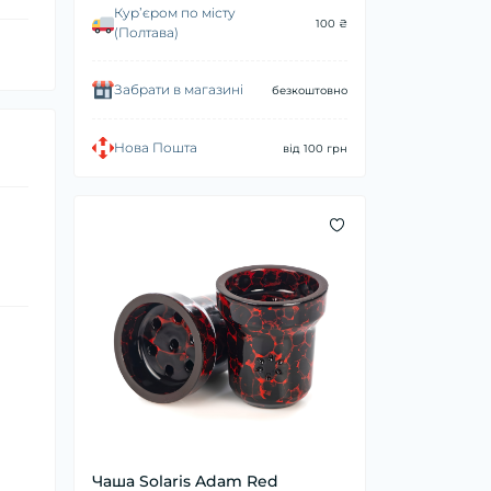
Курʼєром по місту
100 ₴
(Полтава)
Забрати в магазині
безкоштовно
Нова Пошта
від 100 грн
Чаша Solaris Adam Red