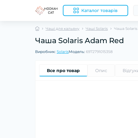
Каталог товарів
Чаші для кальяну
Чаші Solaris
Чаша Solari
Чаша Solaris Adam Red
Виробник:
Solaris
Модель:
6972791015358
Все про товар
Опис
Відгук