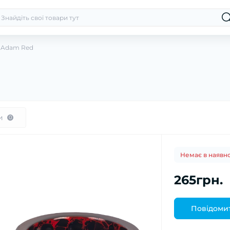
s Adam Red
и
0
Немає в наявно
265грн.
Повідомит