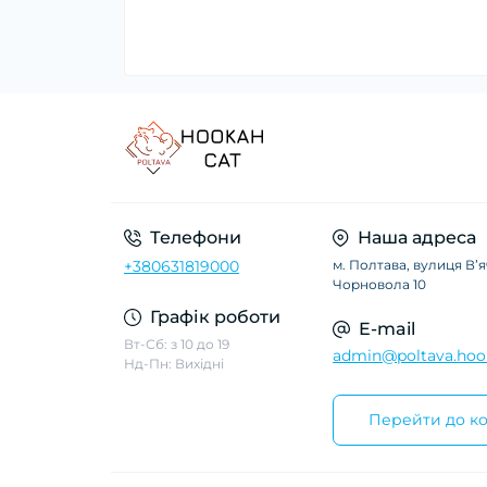
Телефони
Наша адреса
+380631819000
м. Полтава, вулиця Вʼ
Чорновола 10
Графік роботи
E-mail
Вт-Сб: з 10 до 19
admin@poltava.hoo
Нд-Пн: Вихідні
Перейти до ко