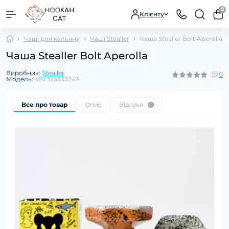
0
Клієнту
Чаші для кальяну
Чаші Stealler
Чаша Stealler Bolt Aperolla
Чаша Stealler Bolt Aperolla
Виробник:
Stealler
0
Модель:
482333333343
Все про товар
Опис
Відгуки
0