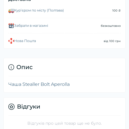
Курʼєром по місту (Полтава)
100 ₴
Забрати в магазині
безкоштовно
Нова Пошта
від 100 грн
Опис
Чаша Stealler Bolt Aperolla
Відгуки
Відгуків про цей товар ще не було.