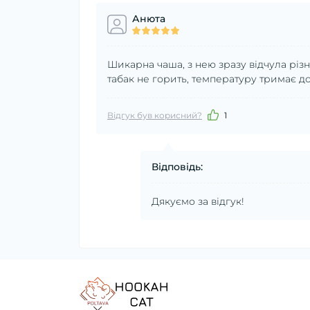
Анюта
Шикарна чаша, з нею зразу відчула різн
табак не горить, температуру тримає до
Відгук був корисний?
1
Відповідь:
Дякуємо за відгук!