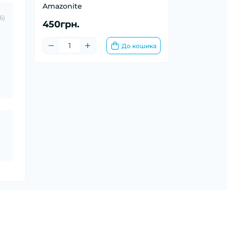
Amazonite
6)
450грн.
До кошика