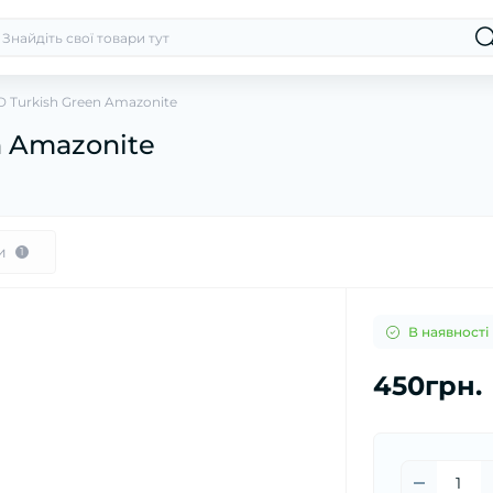
 Turkish Green Amazonite
n Amazonite
и
1
В наявності
450грн.