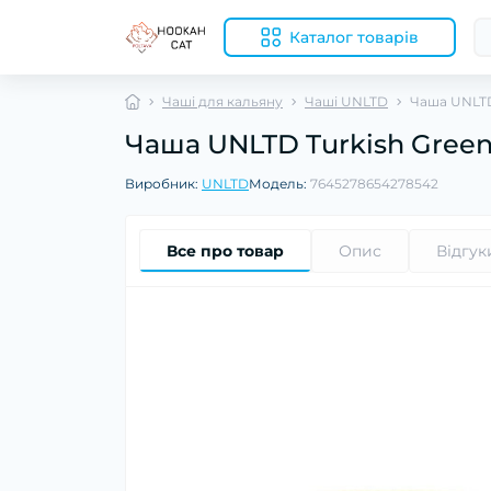
Каталог товарів
Чаші для кальяну
Чаші UNLTD
Чаша UNLTD
Чаша UNLTD Turkish Gree
Виробник:
UNLTD
Модель:
7645278654278542
Все про товар
Опис
Відгук