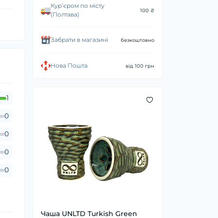
Курʼєром по місту
100 ₴
(Полтава)
Забрати в магазині
безкоштовно
Нова Пошта
від 100 грн
1
0
0
0
0
Чаша UNLTD Turkish Green