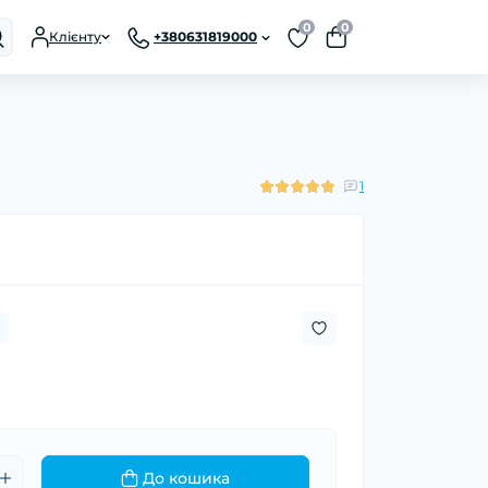
0
0
Клієнту
+380631819000
1
До кошика