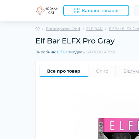
Каталог товарів
Багаторазові Pod
ELF BAR
Elf Bar ELFX Pr
Elf Bar ELFX Pro Gray
Виробник:
Elf Bar
Модель:
6937080563597
Все про товар
Опис
Відгук