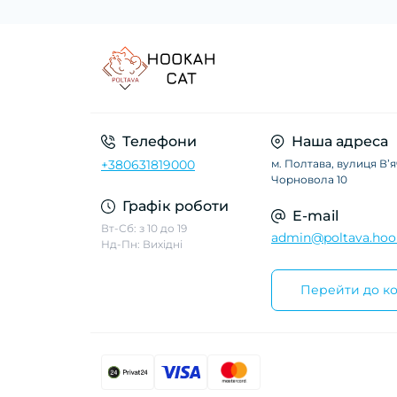
Телефони
Наша адреса
+380631819000
м. Полтава, вулиця Вʼ
Чорновола 10
Графік роботи
E-mail
Вт-Сб: з 10 до 19
admin@poltava.hoo
Нд-Пн: Вихідні
Перейти до ко