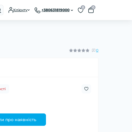
0
0
Клієнту
+380631819000
0
сті
и про наявність