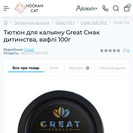
0
Клієнту
Тютюн для кальяну
Great 100 г
Great Soft 100г
Great Смак
Тютюн для кальяну Great Смак
дитинства, вафлі 100г
Виробник:
Great
0
Модель:
4820273350376
Все про товар
Опис
Відгуки
Рекомендуємо
0