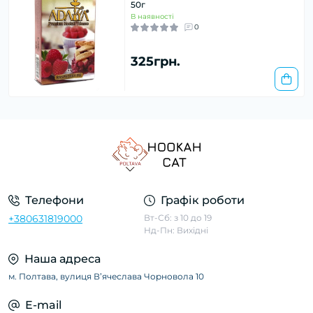
50г
В наявності
0
325грн.
Телефони
Графік роботи
+380631819000
Вт-Сб: з 10 до 19
Нд-Пн: Вихідні
Наша адреса
м. Полтава, вулиця Вʼячеслава Чорновола 10
E-mail