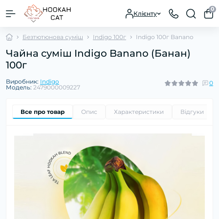
0
Клієнту
Безтютюнова суміш
Indigo 100г
Indigo 100г Banano
Чайна суміш Indigo Banano (Банан)
100г
Виробник:
Indigo
0
Модель:
2479000009227
Все про товар
Опис
Характеристики
Відгуки
0