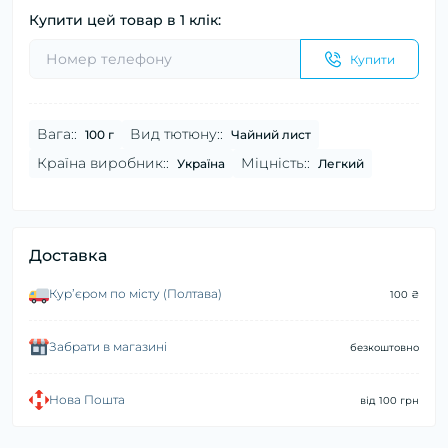
Купити цей товар в 1 клік:
Купити
Вага::
Вид тютюну::
100 г
Чайний лист
Країна виробник::
Міцність::
Україна
Легкий
Доставка
Курʼєром по місту (Полтава)
100 ₴
Забрати в магазині
безкоштовно
Нова Пошта
від 100 грн