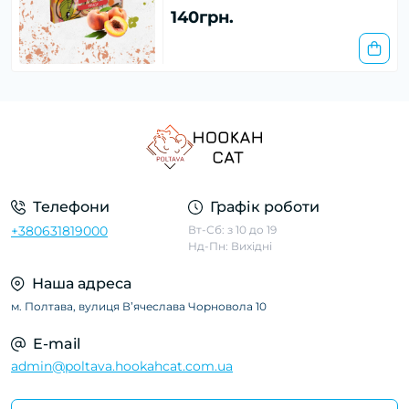
140грн.
Телефони
Графік роботи
+380631819000
Вт-Сб: з 10 до 19
Нд-Пн: Вихідні
Наша адреса
м. Полтава, вулиця Вʼячеслава Чорновола 10
E-mail
admin@poltava.hookahcat.com.ua