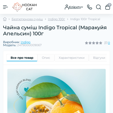
0
Клієнту
Безтютюнова суміш
Indigo 100г
Indigo 100г Tropical
Чайна суміш Indigo Tropical (Маракуйя
Апельсин) 100г
Виробник:
Indigo
0
Модель:
2479000009067
Все про товар
Опис
Характеристики
Відгуки
0