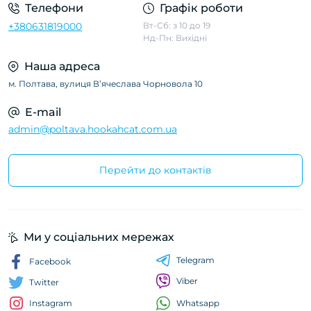
Телефони
Графік роботи
+380631819000
Вт-Сб: з 10 до 19
Нд-Пн: Вихідні
Наша адреса
м. Полтава, вулиця Вʼячеслава Чорновола 10
E-mail
admin@poltava.hookahcat.com.ua
Перейти до контактів
Ми у соціальних мережах
Telegram
Facebook
Viber
Twitter
Whatsapp
Instagram