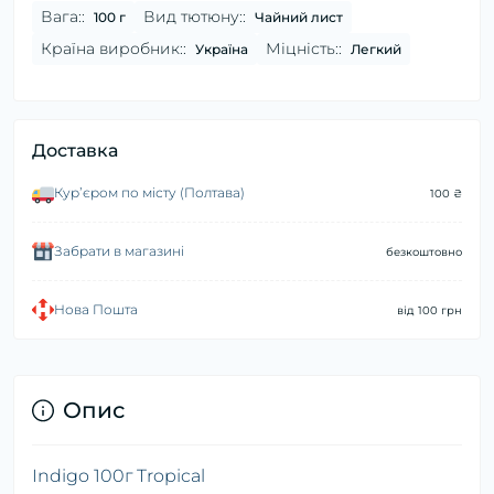
Вага::
Вид тютюну::
100 г
Чайний лист
Країна виробник::
Міцність::
Україна
Легкий
Доставка
Курʼєром по місту (Полтава)
100 ₴
Забрати в магазині
безкоштовно
Нова Пошта
від 100 грн
Опис
Indigo 100г Tropical