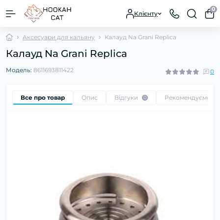
0
Клієнту
Аксесуари для кальяну
Калауд Na Grani Replica
Калауд Na Grani Replica
Модель:
8611693811422
0
Все про товар
Опис
Відгуки
Рекомендуємо
0