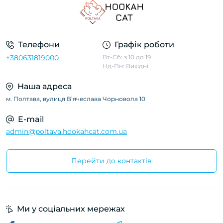
Телефони
Графік роботи
+380631819000
Вт-Сб: з 10 до 19
Нд-Пн: Вихідні
Наша адреса
м. Полтава, вулиця Вʼячеслава Чорновола 10
E-mail
admin@poltava.hookahcat.com.ua
Перейти до контактів
Ми у соціальних мережах