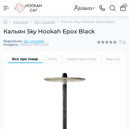
0
Клієнту
Кальяни
Sky Hookah
Кальян Sky Hookah Epox Black
Кальян Sky Hookah Epox Black
Виробник:
Sky Hookah
0
Модель:
78654278654265
Все про товар
Опис
Характеристики
Відгуки
0