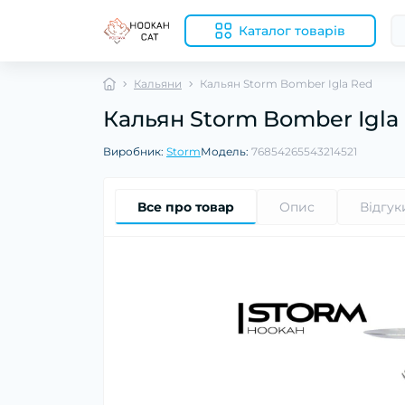
Каталог товарів
Кальяни
Кальян Storm Bomber Igla Red
Кальян Storm Bomber Igla
Виробник:
Storm
Модель:
76854265543214521
Все про товар
Опис
Відгук