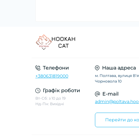
Телефони
Наша адреса
+380631819000
м. Полтава, вулиця Вʼ
Чорновола 10
Графік роботи
E-mail
Вт-Сб: з 10 до 19
admin@poltava.hoo
Нд-Пн: Вихідні
Перейти до ко