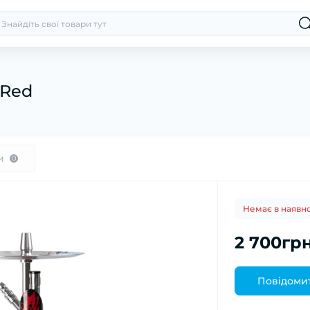
 Red
и
0
Немає в наявно
2 700грн
Повідомит