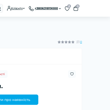
0
0
Клієнту
+380631819000
0
сті
.
и про наявність