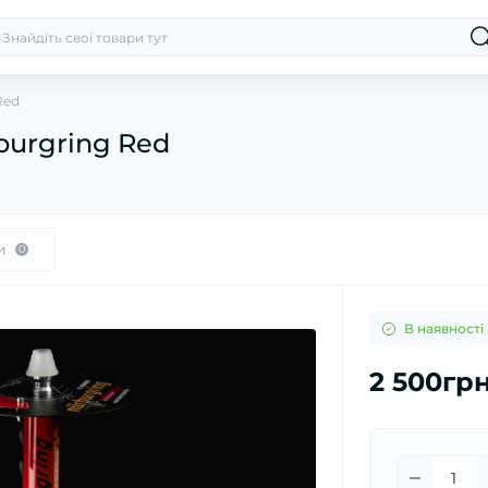
Red
burgring Red
и
0
В наявності
2 500грн