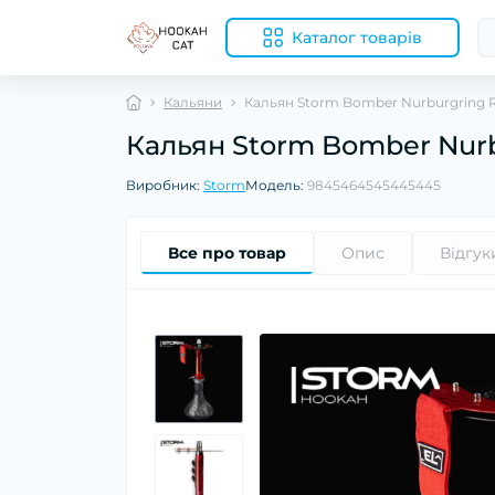
Каталог товарів
Кальяни
Кальян Storm Bomber Nurburgring 
Кальян Storm Bomber Nur
Виробник:
Storm
Модель:
9845464545445445
Все про товар
Опис
Відгук