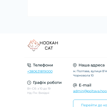
Телефони
Наша адреса
+380631819000
м. Полтава, вулиця Вʼ
Чорновола 10
Графік роботи
E-mail
Вт-Сб: з 10 до 19
admin@poltava.hoo
Нд-Пн: Вихідні
Перейти до ко