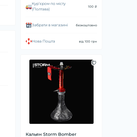
Курʼєром по місту
100 ₴
(Полтава)
Забрати в магазині
безкоштовно
Нова Пошта
від 100 грн
Кальян Storm Bomber