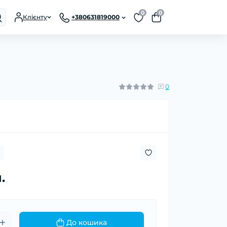
0
0
Клієнту
+380631819000
0
.
До кошика