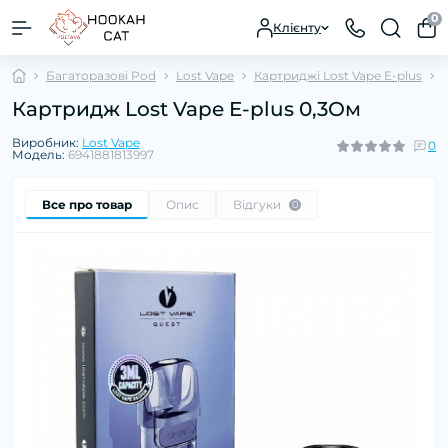
0
Клієнту
Багаторазові Pod
Lost Vape
Картриджі Lost Vape E-plus
Картридж Lost Vape E-plus 0,3Ом
Виробник:
Lost Vape
0
Модель:
6941881813997
Все про товар
Опис
Відгуки
0