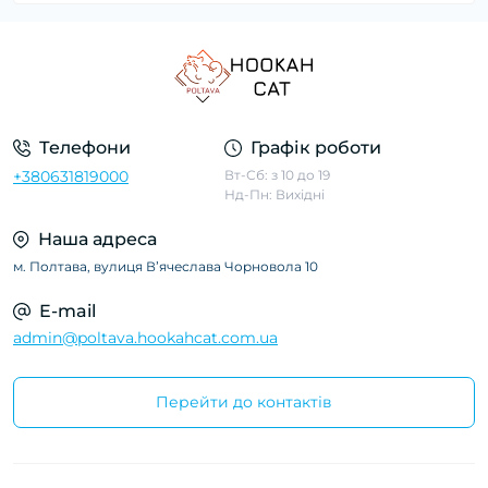
Телефони
Графік роботи
+380631819000
Вт-Сб: з 10 до 19
Нд-Пн: Вихідні
Наша адреса
м. Полтава, вулиця Вʼячеслава Чорновола 10
E-mail
admin@poltava.hookahcat.com.ua
Перейти до контактів