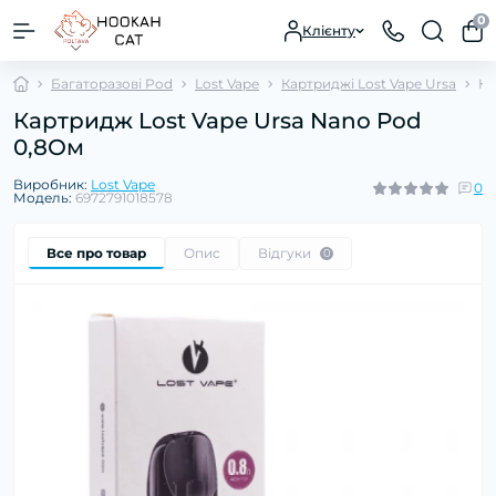
0
Клієнту
Багаторазові Pod
Lost Vape
Картриджі Lost Vape Ursa
Ка
Картридж Lost Vape Ursa Nano Pod
0,8Ом
Виробник:
Lost Vape
0
Модель:
6972791018578
Все про товар
Опис
Відгуки
0