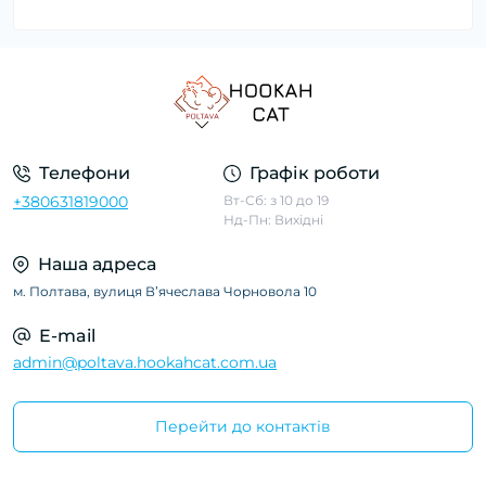
Телефони
Графік роботи
+380631819000
Вт-Сб: з 10 до 19
Нд-Пн: Вихідні
Наша адреса
м. Полтава, вулиця Вʼячеслава Чорновола 10
E-mail
admin@poltava.hookahcat.com.ua
Перейти до контактів