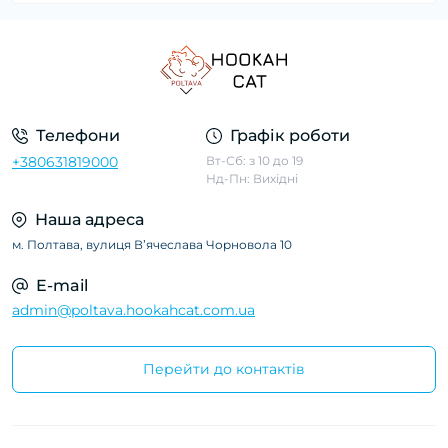
Телефони
Графік роботи
+380631819000
Вт-Сб: з 10 до 19
Нд-Пн: Вихідні
Наша адреса
м. Полтава, вулиця Вʼячеслава Чорновола 10
E-mail
admin@poltava.hookahcat.com.ua
Перейти до контактів