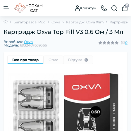
0
Клієнту
Багаторазові Pod
Oxva
Картриджі Oxva Xlim
Картридж Ox
Картридж Oxva Top Fill V3 0.6 Ом / 3 Мл
Виробник:
Oxva
0
Модель:
6932467659566
Все про товар
Опис
Відгуки
0