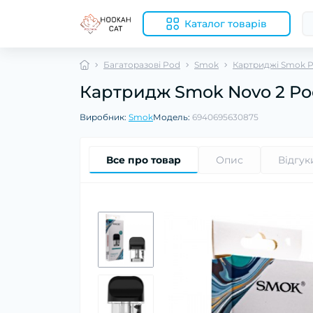
Каталог товарів
Багаторазові Pod
Smok
Картриджі Smok 
Картридж Smok Novo 2 Pod
Виробник:
Smok
Модель:
6940695630875
Все про товар
Опис
Відгук