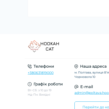
Телефони
Наша адреса
+380631819000
м. Полтава, вулиця Вʼ
Чорновола 10
Графік роботи
E-mail
Вт-Сб: з 10 до 19
admin@poltava.hoo
Нд-Пн: Вихідні
Перейти до ко