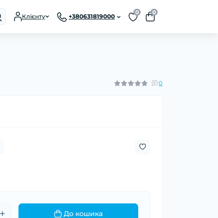
0
0
Клієнту
+380631819000
0
До кошика