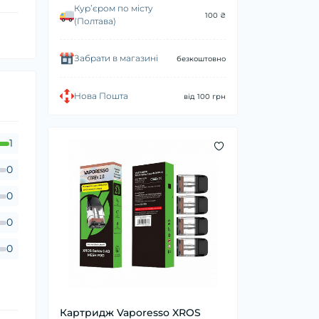
Курʼєром по місту
100 ₴
(Полтава)
Забрати в магазині
безкоштовно
Нова Пошта
від 100 грн
1
0
0
0
0
Картридж Vaporesso XROS