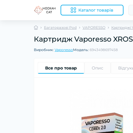
Каталог товарів
Багаторазові Pod
VAPORESSO
Картриджі 
Картридж Vaporesso XROS 
Виробник:
Vaporesso
Модель:
6943498697458
Все про товар
Опис
Відгук