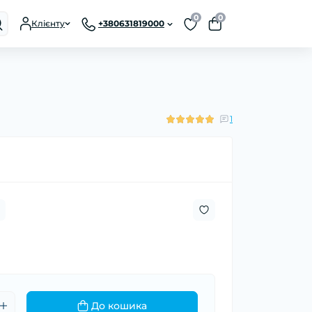
0
0
Клієнту
+380631819000
1
До кошика