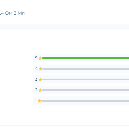
.4 Ом 3 Мл
5
4
3
2
1